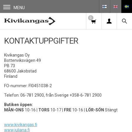
MENU
0
KONTAKTUPPGIFTER
Kivikangas Oy
Bottenviksvägen 49
PB 73
68600 Jakobstad
Finland
FO-nummer: FI0451038-2
Telefon: 06-781 2900, från Sverige +358-6-781 2900
Butiken öppen:
MÅN-ONS
10-16 |
TORS
10-17 |
FRE
10-16 |
LÖR-SÖN
Stängt
www.kivikangas.fi
www.juliana.fi