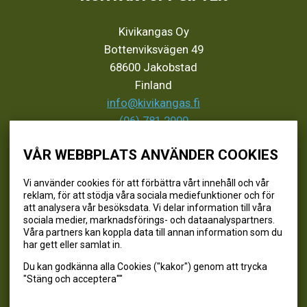
Kivikangas Oy
Bottenviksvägen 49
68600 Jakobstad
Finland
info@kivikangas.fi
(06) 781 2900
VÅR WEBBPLATS ANVÄNDER COOKIES
SEURAA MEITÄ
Vi använder cookies för att förbättra vårt innehåll och vår
reklam, för att stödja våra sociala mediefunktioner och för
@kivikangaskalastus
att analysera vår besöksdata. Vi delar information till våra
sociala medier, marknadsförings- och dataanalyspartners.
@kivikangaskasvihuoneet
Våra partners kan koppla data till annan information som du
@kivikangas_kalastus
har gett eller samlat in.
@kivikangaskasvihuoneet
Du kan godkänna alla Cookies ("kakor") genom att trycka
Kivikangas Oy
"Stäng och acceptera""