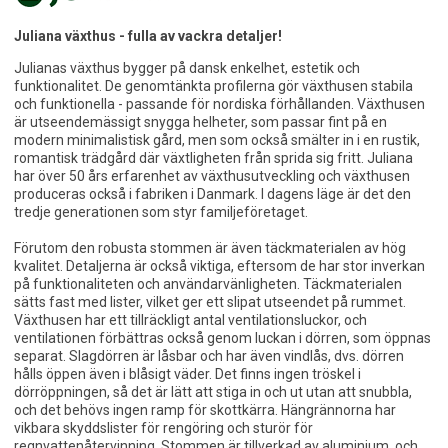
Juliana växthus - fulla av vackra detaljer!
Julianas växthus bygger på dansk enkelhet, estetik och
funktionalitet. De genomtänkta profilerna gör växthusen stabila
och funktionella - passande för nordiska förhållanden. Växthusen
är utseendemässigt snygga helheter, som passar fint på en
modern minimalistisk gård, men som också smälter in i en rustik,
romantisk trädgård där växtligheten från sprida sig fritt. Juliana
har över 50 års erfarenhet av växthusutveckling och växthusen
produceras också i fabriken i Danmark. I dagens läge är det den
tredje generationen som styr familjeföretaget.
Förutom den robusta stommen är även täckmaterialen av hög
kvalitet. Detaljerna är också viktiga, eftersom de har stor inverkan
på funktionaliteten och användarvänligheten. Täckmaterialen
sätts fast med lister, vilket ger ett slipat utseendet på rummet.
Växthusen har ett tillräckligt antal ventilationsluckor, och
ventilationen förbättras också genom luckan i dörren, som öppnas
separat. Slagdörren är låsbar och har även vindlås, dvs. dörren
hålls öppen även i blåsigt väder. Det finns ingen tröskel i
dörröppningen, så det är lätt att stiga in och ut utan att snubbla,
och det behövs ingen ramp för skottkärra. Hängrännorna har
vikbara skyddslister för rengöring och sturör för
regnvattenåtervinning. Stommen är tillverkad av aluminium, och