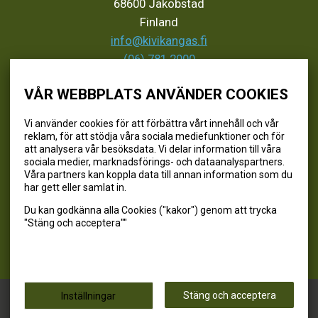
68600 Jakobstad
Finland
info@kivikangas.fi
(06) 781 2900
VÅR WEBBPLATS ANVÄNDER COOKIES
SEURAA MEITÄ
Vi använder cookies för att förbättra vårt innehåll och vår
reklam, för att stödja våra sociala mediefunktioner och för
@kivikangaskalastus
att analysera vår besöksdata. Vi delar information till våra
sociala medier, marknadsförings- och dataanalyspartners.
@kivikangaskasvihuoneet
Våra partners kan koppla data till annan information som du
@kivikangas_kalastus
har gett eller samlat in.
@kivikangaskasvihuoneet
Du kan godkänna alla Cookies ("kakor") genom att trycka
Kivikangas Oy
"Stäng och acceptera""
Kivikangas © 2026
Stäng och acceptera
Inställningar