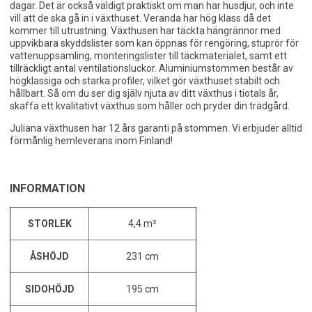
dagar. Det är också väldigt praktiskt om man har husdjur, och inte
vill att de ska gå in i växthuset. Veranda har hög klass då det
kommer till utrustning. Växthusen har täckta hängrännor med
uppvikbara skyddslister som kan öppnas för rengöring, stuprör för
vattenuppsamling, monteringslister till täckmaterialet, samt ett
tillräckligt antal ventilationsluckor. Aluminiumstommen består av
högklassiga och starka profiler, vilket gör växthuset stabilt och
hållbart. Så om du ser dig själv njuta av ditt växthus i tiotals år,
skaffa ett kvalitativt växthus som håller och pryder din trädgård.
Juliana växthusen har 12 års garanti på stommen. Vi erbjuder alltid
förmånlig hemleverans inom Finland!
INFORMATION
STORLEK
4,4 m²
ÅSHÖJD
231 cm
SIDOHÖJD
195 cm