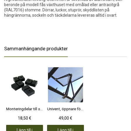
beronde på modell fås växthuset med omålad eller antracitgrå
(RAL7016) stomme. Dörrar, luckor, stuprör, skyddlisten på
hängrännorna, sockeln och täckdelarna levereras alltid i svart.
Sammanhängande produkter
Monteringdelar till sockeln svart plast 4 st, för stenplattor/terass
Univent, öppnare för polykarbonat- och sidolucka
18,50 €
49,00 €
Lägg till i
Lägg till i