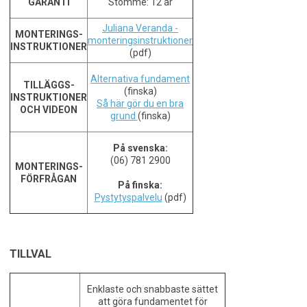
GARANTI
Stomme: 12 år
Juliana Veranda -
MONTERINGS-
monteringsinstruktioner
INSTRUKTIONER
(pdf)
Alternativa fundament
TILLÄGGS-
(finska)
INSTRUKTIONER
Så här gör du en bra
OCH VIDEON
grund
(finska)
På svenska:
(06) 781 2900
MONTERINGS-
FÖRFRÅGAN
På finska:
Pystytyspalvelu
(pdf)
TILLVAL
Enklaste och snabbaste sättet
att göra fundamentet för