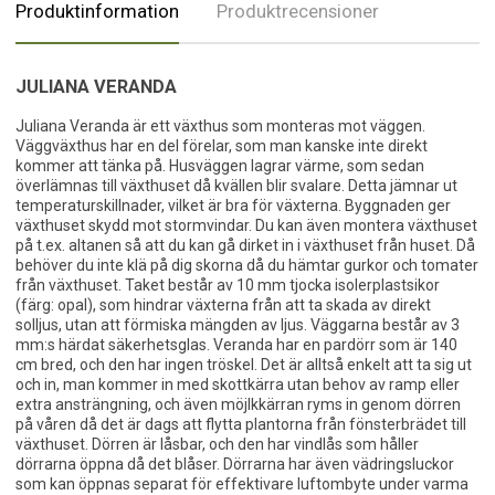
Produktinformation
Produktrecensioner
JULIANA VERANDA
Juliana Veranda är ett växthus som monteras mot väggen.
Väggväxthus har en del förelar, som man kanske inte direkt
kommer att tänka på. Husväggen lagrar värme, som sedan
överlämnas till växthuset då kvällen blir svalare. Detta jämnar ut
temperaturskillnader, vilket är bra för växterna. Byggnaden ger
växthuset skydd mot stormvindar. Du kan även montera växthuset
på t.ex. altanen så att du kan gå dirket in i växthuset från huset. Då
behöver du inte klä på dig skorna då du hämtar gurkor och tomater
från växthuset. Taket består av 10 mm tjocka isolerplastsikor
(färg: opal), som hindrar växterna från att ta skada av direkt
solljus, utan att förmiska mängden av ljus. Väggarna består av 3
mm:s härdat säkerhetsglas. Veranda har en pardörr som är 140
cm bred, och den har ingen tröskel. Det är alltså enkelt att ta sig ut
och in, man kommer in med skottkärra utan behov av ramp eller
extra ansträngning, och även möjlkkärran ryms in genom dörren
på våren då det är dags att flytta plantorna från fönsterbrädet till
växthuset. Dörren är låsbar, och den har vindlås som håller
dörrarna öppna då det blåser. Dörrarna har även vädringsluckor
som kan öppnas separat för effektivare luftombyte under varma