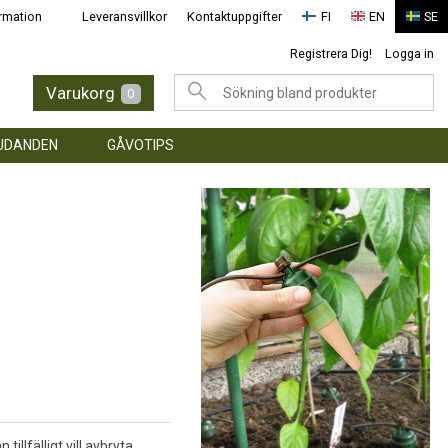
rmation
Leveransvillkor
Kontaktuppgifter
FI
EN
SE
Registrera Dig!
Logga in
Varukorg
0
UDANDEN
GÅVOTIPS
illfälligt vill avbryta