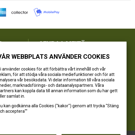
R
SEURAA MEITÄ
VÅR WEBBPLATS ANVÄNDER COOKIES
@kivikangaskalastus
@kivikangaskasvihuoneet
i använder cookies för att förbättra vårt innehåll och vår
eklam, för att stödja våra sociala mediefunktioner och för att
@kivikangas_kalastus
nalysera vår besöksdata. Vi delar information till våra sociala
@kivikangaskasvihuoneet
edier, marknadsförings- och dataanalyspartners. Våra
Kivikangas Oy
artners kan koppla data till annan information som du har gett
ller samlat in.
u kan godkänna alla Cookies ("kakor") genom att trycka "Stäng
ch acceptera""