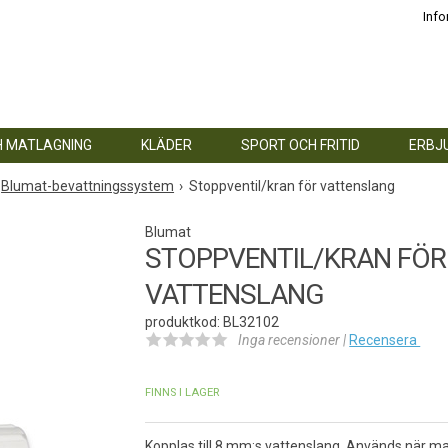
Info
H MATLAGNING
KLÄDER
SPORT OCH FRITID
ERBJ
Blumat-bevattningssystem
Stoppventil/kran för vattenslang
Blumat
STOPPVENTIL/KRAN FÖR
VATTENSLANG
produktkod: BL32102
Inga recensioner |
Recensera
FINNS I LAGER
Kopplas till 8 mm:s vattenslang. Används när man t