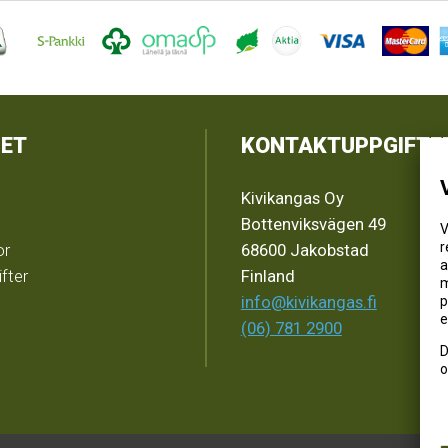
ET
KONTAKTUPPGIFTE
Kivikangas Oy
Bottenviksvägen 49
V
r
or
68600 Jakobstad
a
fter
Finland
m
info@kivikangas.fi
p
e
(06) 781 2900
D
o