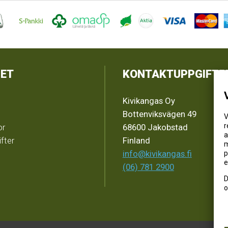
ET
KONTAKTUPPGIFTE
Kivikangas Oy
Bottenviksvägen 49
V
r
or
68600 Jakobstad
a
fter
Finland
m
info@kivikangas.fi
p
e
(06) 781 2900
D
o