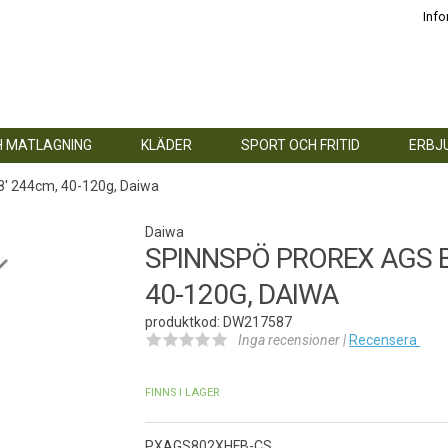
Info
H MATLAGNING
KLÄDER
SPORT OCH FRITID
ERBJ
8' 244cm, 40-120g, Daiwa
Daiwa
SPINNSPÖ PROREX AGS BA
40-120G, DAIWA
produktkod: DW217587
Inga recensioner |
Recensera
FINNS I LAGER
PXAGS802XHFB-CS