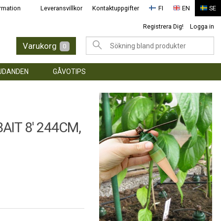
rmation
Leveransvillkor
Kontaktuppgifter
FI
EN
SE
Registrera Dig!
Logga in
Varukorg
0
UDANDEN
GÅVOTIPS
IT 8' 244CM,