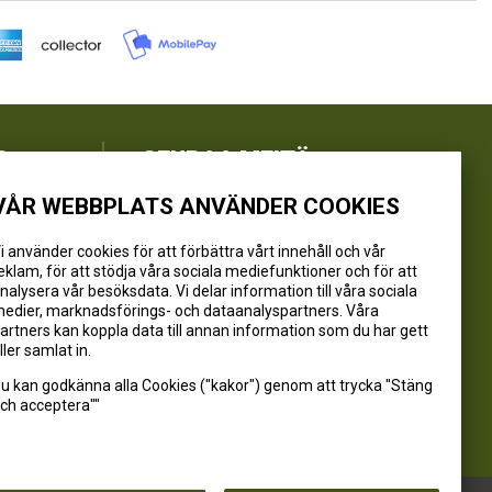
R
SEURAA MEITÄ
VÅR WEBBPLATS ANVÄNDER COOKIES
@kivikangaskalastus
@kivikangaskasvihuoneet
i använder cookies för att förbättra vårt innehåll och vår
eklam, för att stödja våra sociala mediefunktioner och för att
@kivikangas_kalastus
nalysera vår besöksdata. Vi delar information till våra sociala
@kivikangaskasvihuoneet
edier, marknadsförings- och dataanalyspartners. Våra
Kivikangas Oy
artners kan koppla data till annan information som du har gett
ller samlat in.
u kan godkänna alla Cookies ("kakor") genom att trycka "Stäng
ch acceptera""