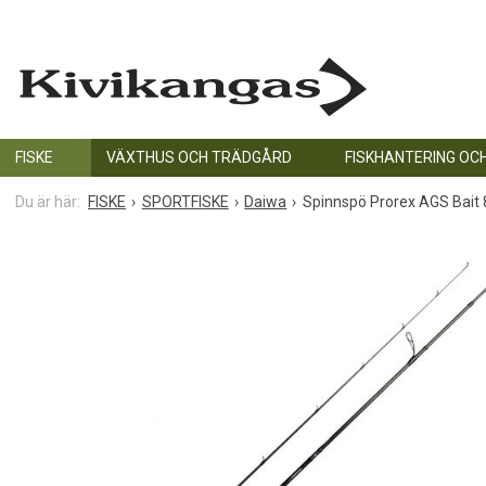
FISKE
VÄXTHUS OCH TRÄDGÅRD
FISKHANTERING OC
FISKE
SPORTFISKE
Daiwa
Spinnspö Prorex AGS Bait 