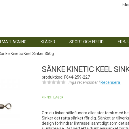
Info
H MATLAGNING
KLÄDER
SPORT OCH FRITID
ERBJ
Sänke Kinetic Keel Sinker 350g
SÄNKE KINETIC KEEL SIN
produktkod: F644-259-227
Inga recensioner |
Recensera
FINNS I LAGER
Om du fiskar hälleflundra eller stor torsk med bet
Sinker det rätta sänket för dig. Sänket är tillverk
design förhindrar lintrassel samtidigt som det sä
sjunkrörelse. Det perfekta djuphavssänket för tro