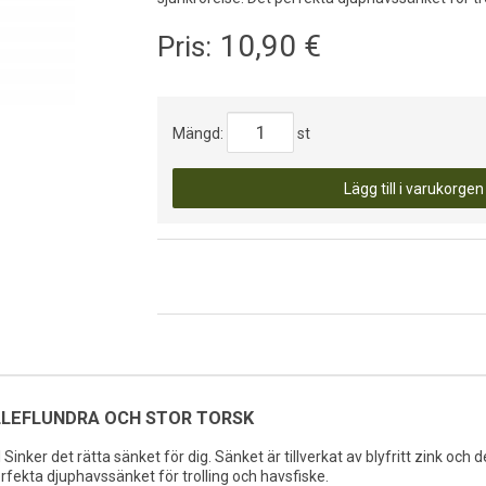
10,90
€
Pris:
Mängd:
st
Lägg till i varukorgen
ÄLLEFLUNDRA OCH STOR TORSK
 Sinker det rätta sänket för dig. Sänket är tillverkat av blyfritt zink och 
erfekta djuphavssänket för trolling och havsfiske.