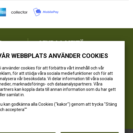
R
SEURAA MEITÄ
VÅR WEBBPLATS ANVÄNDER COOKIES
@kivikangaskalastus
@kivikangaskasvihuoneet
i använder cookies för att förbättra vårt innehåll och vår
eklam, för att stödja våra sociala mediefunktioner och för att
@kivikangas_kalastus
nalysera vår besöksdata. Vi delar information till våra sociala
@kivikangaskasvihuoneet
edier, marknadsförings- och dataanalyspartners. Våra
Kivikangas Oy
artners kan koppla data till annan information som du har gett
ller samlat in.
u kan godkänna alla Cookies ("kakor") genom att trycka "Stäng
ch acceptera""