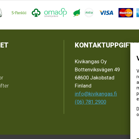
ET
KONTAKTUPPGIFTE
Kivikangas Oy
Bottenviksvägen 49
V
r
or
68600 Jakobstad
a
fter
Finland
m
info@kivikangas.fi
p
e
(06) 781 2900
D
o