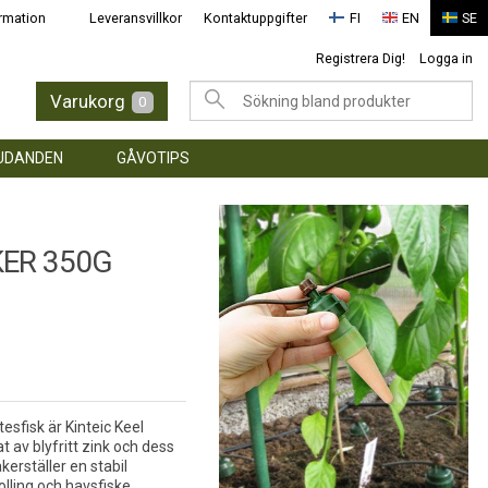
rmation
Leveransvillkor
Kontaktuppgifter
FI
EN
SE
Registrera Dig!
Logga in
Varukorg
0
UDANDEN
GÅVOTIPS
KER 350G
esfisk är Kinteic Keel
at av blyfritt zink och dess
kerställer en stabil
lling och havsfiske.