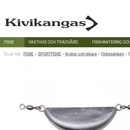
FISKE
VÄXTHUS OCH TRÄDGÅRD
FISKHANTERING OC
FISKE
SPORTFISKE
Krokar och lekare
Fiskesänken