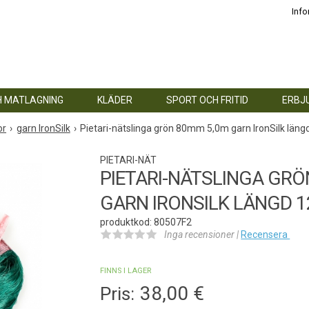
Info
H MATLAGNING
KLÄDER
SPORT OCH FRITID
ERBJ
or
garn IronSilk
Pietari-nätslinga grön 80mm 5,0m garn IronSilk län
PIETARI-NÄT
PIETARI-NÄTSLINGA GRÖ
GARN IRONSILK LÄNGD 
produktkod: 80507F2
Inga recensioner |
Recensera
FINNS I LAGER
38,00
€
Pris: