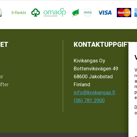
ET
KONTAKTUPPGIFTE
Kivikangas Oy
Bottenviksvägen 49
V
r
or
68600 Jakobstad
a
fter
Finland
m
info@kivikangas.fi
p
e
(06) 781 2900
D
o