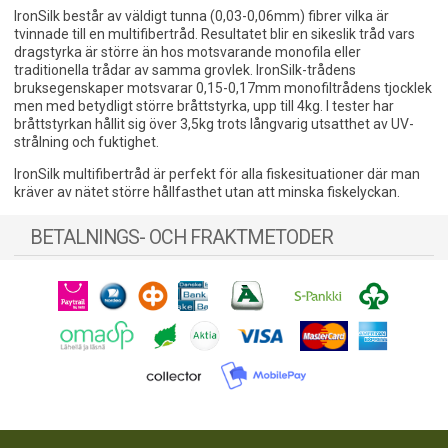
IronSilk består av väldigt tunna (0,03-0,06mm) fibrer vilka är
tvinnade till en multifibertråd. Resultatet blir en sikeslik tråd vars
dragstyrka är större än hos motsvarande monofila eller
traditionella trådar av samma grovlek. IronSilk-trådens
bruksegenskaper motsvarar 0,15-0,17mm monofiltrådens tjocklek
men med betydligt större bråttstyrka, upp till 4kg. I tester har
bråttstyrkan hållit sig över 3,5kg trots långvarig utsatthet av UV-
strålning och fuktighet.
IronSilk multifibertråd är perfekt för alla fiskesituationer där man
kräver av nätet större hållfasthet utan att minska fiskelyckan.
BETALNINGS- OCH FRAKTMETODER