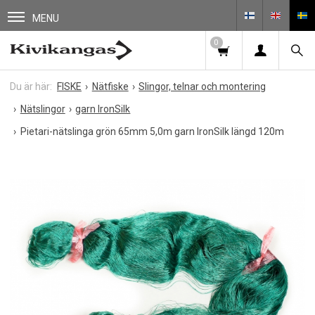
MENU
0
FISKE
Nätfiske
Slingor, telnar och montering
Nätslingor
garn IronSilk
Pietari-nätslinga grön 65mm 5,0m garn IronSilk längd 120m