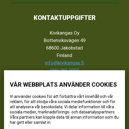
KONTAKTUPPGIFTER
Kivikangas Oy
Bottenviksvägen 49
68600 Jakobstad
Finland
info@kivikangas.fi
(06) 781 2900
VÅR WEBBPLATS ANVÄNDER COOKIES
SEURAA MEITÄ
Vi använder cookies för att förbättra vårt innehåll och vår
reklam, för att stödja våra sociala mediefunktioner och för
@kivikangaskalastus
att analysera vår besöksdata. Vi delar information till våra
sociala medier, marknadsförings- och dataanalyspartners.
@kivikangaskasvihuoneet
Våra partners kan koppla data till annan information som du
@kivikangas_kalastus
har gett eller samlat in.
@kivikangaskasvihuoneet