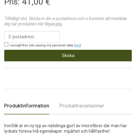
41,00
€
Pris:
Tillfälligt slut. Skicka in din e-postadress och vi kommer att meddela
dig när produkten blir tillgänglig.
I accept this site saving my personal data (
läs
)
Skicka
Produktinformation
Produktrecensioner
IronSilk är en ny typ av nätslinga gjort av microfibrer där man har
lyckats förena två egenskaper: mjukhet och hållfasthet.