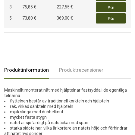
3
75,85 €
227,55 €
Köp
5
73,80 €
369,00 €
Köp
Produktinformation
Produktrecensioner
Maskinellt monterat nät med hjälptelnar fastsydda i de egentliga
telnarna.
flyttelnen består av traditionell korkteln och hjälpteln
rak, virkad sänkteln med hjälpteln
mjuk slinga med dubbelknut
mycket fasta stygn
nätet är sjöfärdigt på nätsticka med spärr
starka sidotelnar, vilka är kortare än nätets höjd och förhindrar
att nätet rivs sönder