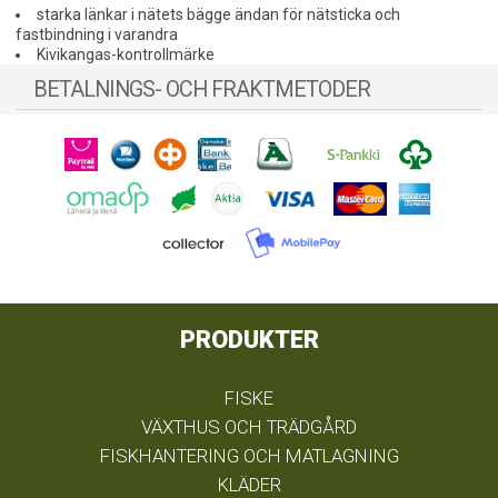
starka länkar i nätets bägge ändan för nätsticka och
fastbindning i varandra
Kivikangas-kontrollmärke
BETALNINGS- OCH FRAKTMETODER
PRODUKTER
FISKE
VÄXTHUS OCH TRÄDGÅRD
FISKHANTERING OCH MATLAGNING
KLÄDER