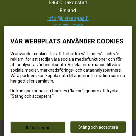
68600 Jakobstad
Finland
info@kivikangas.fi
(06) 781 2900
VÅR WEBBPLATS ANVÄNDER COOKIES
SEURAA MEITÄ
Vi använder cookies för att förbättra vårt innehåll och vår
reklam, för att stödja våra sociala mediefunktioner och för
@kivikangaskalastus
att analysera vår besöksdata. Vi delar information till våra
sociala medier, marknadsförings- och dataanalyspartners.
@kivikangaskasvihuoneet
Våra partners kan koppla data till annan information som du
@kivikangas_kalastus
har gett eller samlat in.
@kivikangaskasvihuoneet
Du kan godkänna alla Cookies ("kakor") genom att trycka
Kivikangas Oy
"Stäng och acceptera""
Kivikangas © 2026
Stäng och acceptera
Inställningar