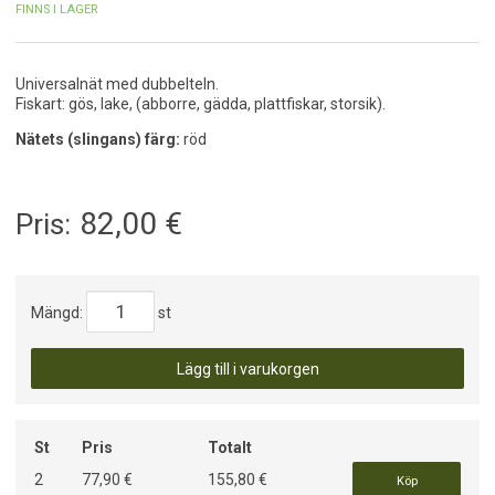
FINNS I LAGER
Universalnät med dubbelteln.
Fiskart: gös, lake, (abborre, gädda, plattfiskar, storsik).
Nätets (slingans) färg:
röd
82,00
€
Pris:
Mängd:
st
Lägg till i varukorgen
St
Pris
Totalt
2
77,90 €
155,80 €
Köp