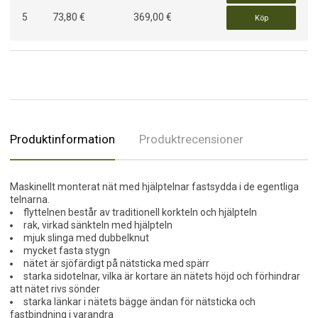
5
73,80 €
369,00 €
Köp
Produktinformation
Produktrecensioner
Maskinellt monterat nät med hjälptelnar fastsydda i de egentliga
telnarna.
flyttelnen består av traditionell korkteln och hjälpteln
rak, virkad sänkteln med hjälpteln
mjuk slinga med dubbelknut
mycket fasta stygn
nätet är sjöfärdigt på nätsticka med spärr
starka sidotelnar, vilka är kortare än nätets höjd och förhindrar
att nätet rivs sönder
starka länkar i nätets bägge ändan för nätsticka och
fastbindning i varandra