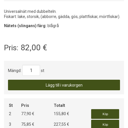
Universalnät med dubbelteln.
Fiskart: lake, storsik, (abborre, gädda, gös, plattfiskar, mörtfiskar).
Nätets (slingans) färg:
blågrå
82,00
€
Pris:
Mängd:
st
Lägg till i varukorgen
St
Pris
Totalt
2
77,90 €
155,80 €
Köp
3
75,85 €
227,55 €
Köp