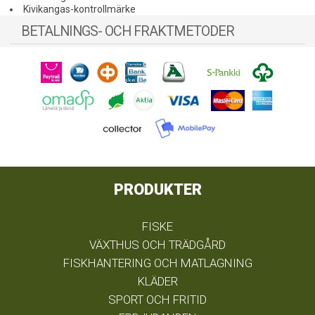
Kivikangas-kontrollmärke
BETALNINGS- OCH FRAKTMETODER
PRODUKTER
FISKE
VÄXTHUS OCH TRÄDGÅRD
FISKHANTERING OCH MATLAGNING
KLÄDER
SPORT OCH FRITID