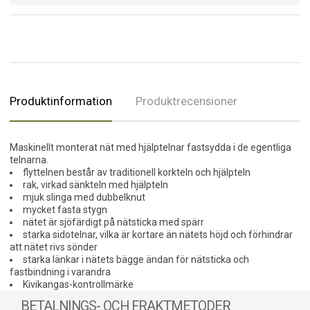
Produktinformation
Produktrecensioner
Maskinellt monterat nät med hjälptelnar fastsydda i de egentliga
telnarna.
flyttelnen består av traditionell korkteln och hjälpteln
rak, virkad sänkteln med hjälpteln
mjuk slinga med dubbelknut
mycket fasta stygn
nätet är sjöfärdigt på nätsticka med spärr
starka sidotelnar, vilka är kortare än nätets höjd och förhindrar
att nätet rivs sönder
starka länkar i nätets bägge ändan för nätsticka och
fastbindning i varandra
Kivikangas-kontrollmärke
BETALNINGS- OCH FRAKTMETODER