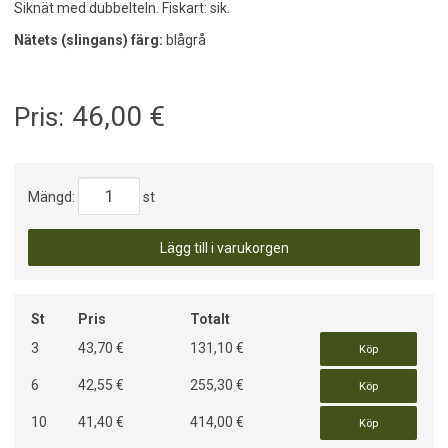
Siknät med dubbelteln. Fiskart: sik.
Nätets (slingans) färg:
blågrå
46,00
€
Pris:
Mängd:
st
Lägg till i varukorgen
St
Pris
Totalt
3
43,70 €
131,10 €
Köp
6
42,55 €
255,30 €
Köp
10
41,40 €
414,00 €
Köp