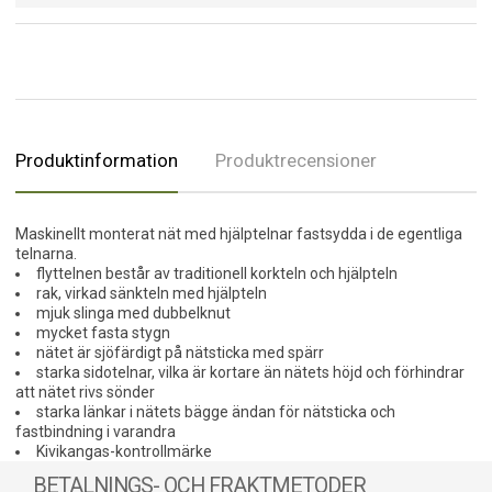
Produktinformation
Produktrecensioner
Maskinellt monterat nät med hjälptelnar fastsydda i de egentliga
telnarna.
flyttelnen består av traditionell korkteln och hjälpteln
rak, virkad sänkteln med hjälpteln
mjuk slinga med dubbelknut
mycket fasta stygn
nätet är sjöfärdigt på nätsticka med spärr
starka sidotelnar, vilka är kortare än nätets höjd och förhindrar
att nätet rivs sönder
starka länkar i nätets bägge ändan för nätsticka och
fastbindning i varandra
Kivikangas-kontrollmärke
BETALNINGS- OCH FRAKTMETODER