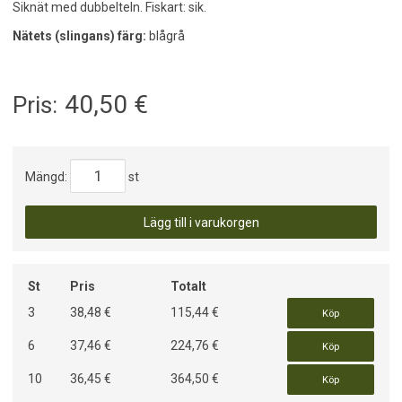
Siknät med dubbelteln. Fiskart: sik.
Nätets (slingans) färg:
blågrå
40,50
€
Pris:
Mängd:
st
Lägg till i varukorgen
St
Pris
Totalt
3
38,48 €
115,44 €
Köp
6
37,46 €
224,76 €
Köp
10
36,45 €
364,50 €
Köp