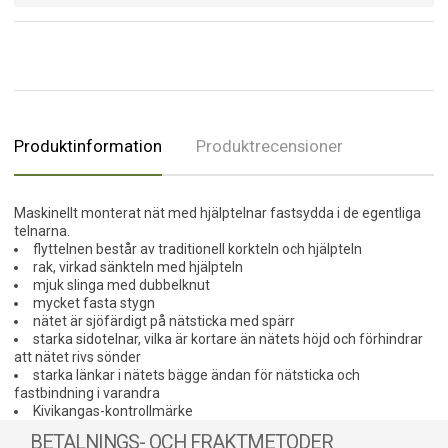
Produktinformation
Produktrecensioner
Maskinellt monterat nät med hjälptelnar fastsydda i de egentliga
telnarna.
flyttelnen består av traditionell korkteln och hjälpteln
rak, virkad sänkteln med hjälpteln
mjuk slinga med dubbelknut
mycket fasta stygn
nätet är sjöfärdigt på nätsticka med spärr
starka sidotelnar, vilka är kortare än nätets höjd och förhindrar
att nätet rivs sönder
starka länkar i nätets bägge ändan för nätsticka och
fastbindning i varandra
Kivikangas-kontrollmärke
BETALNINGS- OCH FRAKTMETODER