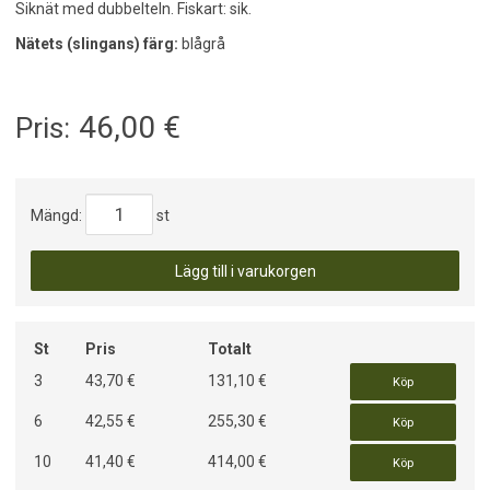
Siknät med dubbelteln. Fiskart: sik.
Nätets (slingans) färg:
blågrå
46,00
€
Pris:
Mängd:
st
Lägg till i varukorgen
St
Pris
Totalt
3
43,70 €
131,10 €
Köp
6
42,55 €
255,30 €
Köp
10
41,40 €
414,00 €
Köp