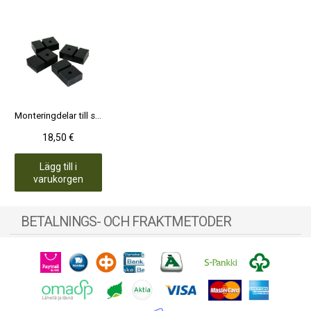
Monteringdelar till sockeln svart plast 4 st, för stenplattor/terass
18,50 €
Lägg till i
varukorgen
BETALNINGS- OCH FRAKTMETODER