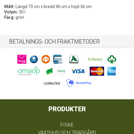
Mått:
Längd 73 cm x bredd 40 cm x höjd 36 cm
Volym:
30 l
Färg:
grön
BETALNINGS- OCH FRAKTMETODER
PRODUKTER
FISKE
VÄXTHUS OCH TRÄDGÅRD