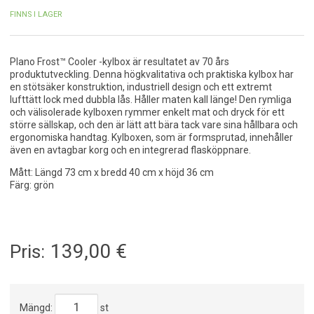
FINNS I LAGER
Plano Frost™ Cooler -kylbox är resultatet av 70 års
produktutveckling. Denna högkvalitativa och praktiska kylbox har
en stötsäker konstruktion, industriell design och ett extremt
lufttätt lock med dubbla lås. Håller maten kall länge! Den rymliga
och välisolerade kylboxen rymmer enkelt mat och dryck för ett
större sällskap, och den är lätt att bära tack vare sina hållbara och
ergonomiska handtag. Kylboxen, som är formsprutad, innehåller
även en avtagbar korg och en integrerad flasköppnare.
Mått: Längd 73 cm x bredd 40 cm x höjd 36 cm
Färg: grön
139,00
€
Pris:
Mängd:
st