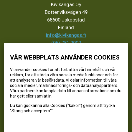
Kivikangas Oy
Bottenviksvägen 49
68600 Jakobstad
Finland
info@kivikangas.fi
(06) 781 2900
VÅR WEBBPLATS ANVÄNDER COOKIES
SEURAA MEITÄ
Vi använder cookies för att förbättra vårt innehåll och vår
reklam, för att stödja våra sociala mediefunktioner och för
@kivikangaskalastus
att analysera vår besöksdata. Vi delar information till våra
sociala medier, marknadsförings- och dataanalyspartners.
@kivikangaskasvihuoneet
Våra partners kan koppla data till annan information som du
@kivikangas_kalastus
har gett eller samlat in.
@kivikangaskasvihuoneet
Du kan godkänna alla Cookies ("kakor") genom att trycka
Kivikangas Oy
"Stäng och acceptera""