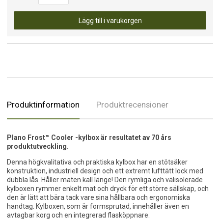
Lägg till i varukorgen
Produktinformation
Produktrecensioner
Plano Frost™ Cooler -kylbox är resultatet av 70 års
produktutveckling.
Denna högkvalitativa och praktiska kylbox har en stötsäker
konstruktion, industriell design och ett extremt lufttätt lock med
dubbla lås. Håller maten kall länge! Den rymliga och välisolerade
kylboxen rymmer enkelt mat och dryck för ett större sällskap, och
den är lätt att bära tack vare sina hållbara och ergonomiska
handtag. Kylboxen, som är formsprutad, innehåller även en
avtagbar korg och en integrerad flasköppnare.