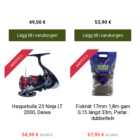
49,50 €
53,90 €
Lägg till i varukorgen
Lägg till i varukorgen
RABATT 8 %
RABATT 5 %
Haspelrulle 23 Ninja LT
Fisknät 17mm 1,8m garn
2000, Daiwa
0,15 längd 33m, Pietari
dubbelteln
54,90 €
57,95 €
59,90 €
61,00 €