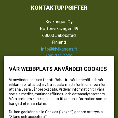
KONTAKTUPPGIFTER
Kivikangas Oy
Bottenviksvägen 49
68600 Jakobstad
Finland
info@kivikangas.fi
(06) 781 2900
VÅR WEBBPLATS ANVÄNDER COOKIES
SEURAA MEITÄ
Vi använder cookies för att förbättra vårt innehåll och vår
reklam, för att stödja våra sociala mediefunktioner och för
@kivikangaskalastus
att analysera vår besöksdata. Vi delar information till våra
sociala medier, marknadsförings- och dataanalyspartners.
@kivikangaskasvihuoneet
Våra partners kan koppla data till annan information som du
@kivikangas_kalastus
har gett eller samlat in.
@kivikangaskasvihuoneet
Du kan godkänna alla Cookies ("kakor") genom att trycka
Kivikangas Oy
"Stäng och acceptera""