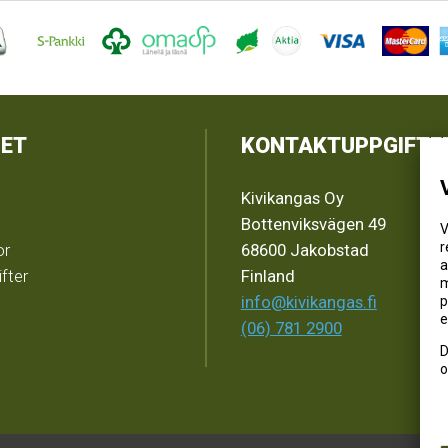
ET
KONTAKTUPPGIFTE
Kivikangas Oy
Bottenviksvägen 49
V
r
or
68600 Jakobstad
a
fter
Finland
m
info@kivikangas.fi
p
e
(06) 781 2900
D
o