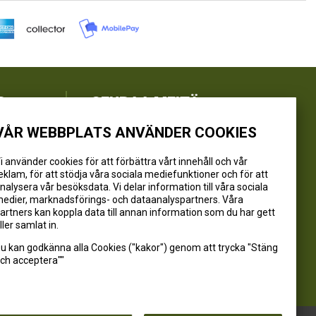
R
SEURAA MEITÄ
VÅR WEBBPLATS ANVÄNDER COOKIES
@kivikangaskalastus
@kivikangaskasvihuoneet
i använder cookies för att förbättra vårt innehåll och vår
eklam, för att stödja våra sociala mediefunktioner och för att
@kivikangas_kalastus
nalysera vår besöksdata. Vi delar information till våra sociala
@kivikangaskasvihuoneet
edier, marknadsförings- och dataanalyspartners. Våra
Kivikangas Oy
artners kan koppla data till annan information som du har gett
ller samlat in.
u kan godkänna alla Cookies ("kakor") genom att trycka "Stäng
ch acceptera""