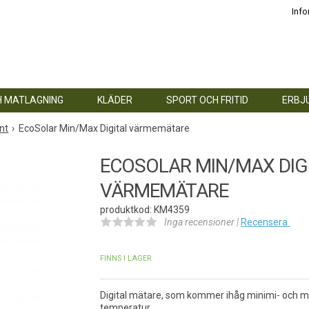
Info
H MATLAGNING
KLÄDER
SPORT OCH FRITID
ERBJ
nt
EcoSolar Min/Max Digital värmemätare
ECOSOLAR MIN/MAX DIG
VÄRMEMÄTARE
produktkod: KM4359
Inga recensioner |
Recensera
FINNS I LAGER
Digital mätare, som kommer ihåg minimi- och 
temperatur.