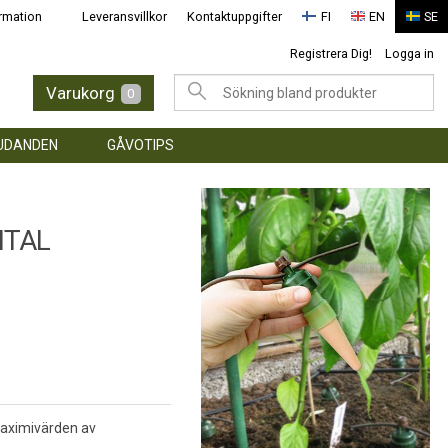
rmation
Leveransvillkor
Kontaktuppgifter
FI
EN
SE
Registrera Dig!
Logga in
Varukorg
0
UDANDEN
GÅVOTIPS
ITAL
maximivärden av