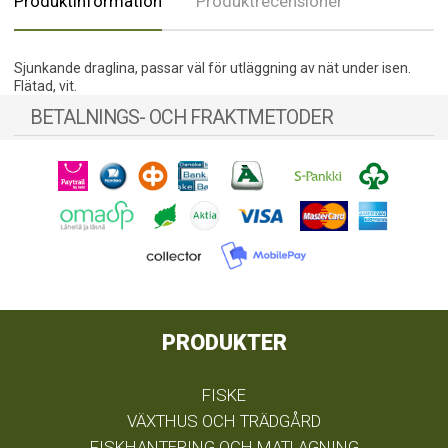
Produktinformation
Produktrecensioner
Sjunkande draglina, passar väl för utläggning av nät under isen.
Flätad, vit.
BETALNINGS- OCH FRAKTMETODER
PRODUKTER
FISKE
VÄXTHUS OCH TRÄDGÅRD
FISKHANTERING OCH MATLAGNING