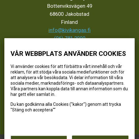
Bottenviksvägen 49
68600 Jakobstad
Finland
info@kivikangas.fi
(06) 781 2900
VÅR WEBBPLATS ANVÄNDER COOKIES
SEURAA MEITÄ
Vi använder cookies för att förbättra vårt innehåll och vår
reklam, för att stödja våra sociala mediefunktioner och för
@kivikangaskalastus
att analysera vår besöksdata. Vi delar information till våra
sociala medier, marknadsförings- och dataanalyspartners.
@kivikangaskasvihuoneet
Våra partners kan koppla data till annan information som du
@kivikangas_kalastus
har gett eller samlat in.
@kivikangaskasvihuoneet
Du kan godkänna alla Cookies ("kakor") genom att trycka
Kivikangas Oy
"Stäng och acceptera""