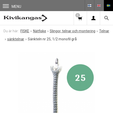
MENU
0
FISKE
Nätfiske
Slingor, telnar och montering
Telnar
sänktelnar
Sänkteln nr 25, 1/2 monofil grå