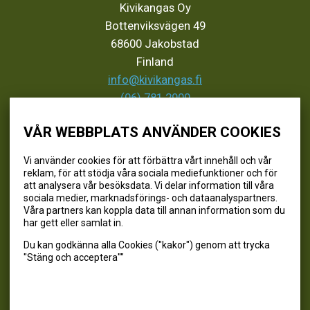
Kivikangas Oy
Bottenviksvägen 49
68600 Jakobstad
Finland
info@kivikangas.fi
(06) 781 2900
VÅR WEBBPLATS ANVÄNDER COOKIES
SEURAA MEITÄ
Vi använder cookies för att förbättra vårt innehåll och vår
reklam, för att stödja våra sociala mediefunktioner och för
@kivikangaskalastus
att analysera vår besöksdata. Vi delar information till våra
sociala medier, marknadsförings- och dataanalyspartners.
@kivikangaskasvihuoneet
Våra partners kan koppla data till annan information som du
@kivikangas_kalastus
har gett eller samlat in.
@kivikangaskasvihuoneet
Du kan godkänna alla Cookies ("kakor") genom att trycka
Kivikangas Oy
"Stäng och acceptera""