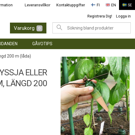
rmation
Leveransvillkor
Kontaktuppgifter
FI
EN
SE
Registrera Dig!
Logga in
Varukorg
0
UDANDEN
GÅVOTIPS
längd 200 m (låda)
RYSSJA ELLER
M, LÄNGD 200