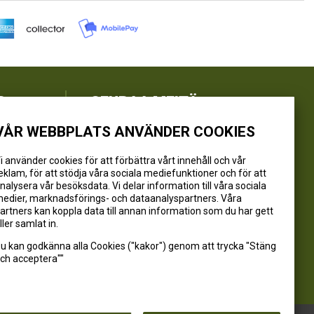
R
SEURAA MEITÄ
VÅR WEBBPLATS ANVÄNDER COOKIES
@kivikangaskalastus
@kivikangaskasvihuoneet
i använder cookies för att förbättra vårt innehåll och vår
eklam, för att stödja våra sociala mediefunktioner och för att
@kivikangas_kalastus
nalysera vår besöksdata. Vi delar information till våra sociala
@kivikangaskasvihuoneet
edier, marknadsförings- och dataanalyspartners. Våra
Kivikangas Oy
artners kan koppla data till annan information som du har gett
ller samlat in.
u kan godkänna alla Cookies ("kakor") genom att trycka "Stäng
ch acceptera""