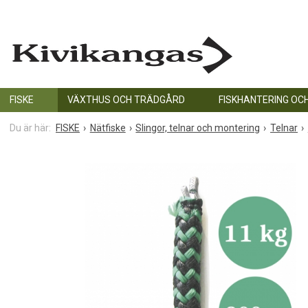
FISKE
VÄXTHUS OCH TRÄDGÅRD
FISKHANTERING OC
FISKE
Nätfiske
Slingor, telnar och montering
Telnar