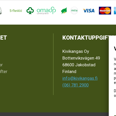
ET
KONTAKTUPPGIFTE
Kivikangas Oy
Bottenviksvägen 49
V
r
or
68600 Jakobstad
a
fter
Finland
m
info@kivikangas.fi
p
e
(06) 781 2900
D
o