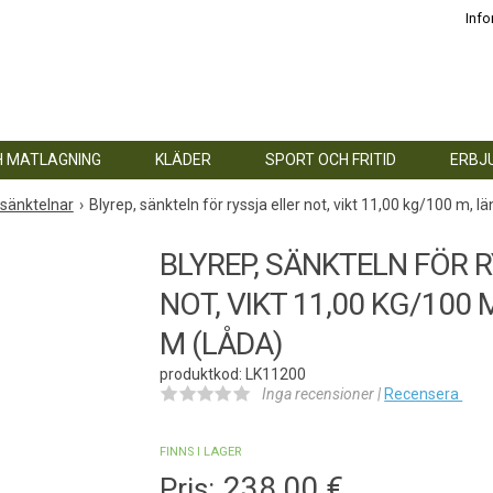
Info
H MATLAGNING
KLÄDER
SPORT OCH FRITID
ERBJ
sänktelnar
Blyrep, sänkteln för ryssja eller not, vikt 11,00 kg/100 m, 
BLYREP, SÄNKTELN FÖR 
NOT, VIKT 11,00 KG/100 
M (LÅDA)
produktkod: LK11200
Inga recensioner |
Recensera
FINNS I LAGER
238,00
€
Pris: