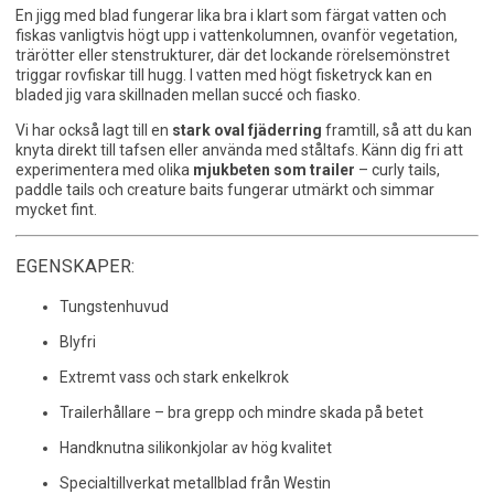
En jigg med blad fungerar lika bra i klart som färgat vatten och
fiskas vanligtvis högt upp i vattenkolumnen, ovanför vegetation,
trärötter eller stenstrukturer, där det lockande rörelsemönstret
triggar rovfiskar till hugg. I vatten med högt fisketryck kan en
bladed jig vara skillnaden mellan succé och fiasko.
Vi har också lagt till en
stark oval fjäderring
framtill, så att du kan
knyta direkt till tafsen eller använda med ståltafs. Känn dig fri att
experimentera med olika
mjukbeten som trailer
– curly tails,
paddle tails och creature baits fungerar utmärkt och simmar
mycket fint.
EGENSKAPER:
Tungstenhuvud
Blyfri
Extremt vass och stark enkelkrok
Trailerhållare – bra grepp och mindre skada på betet
Handknutna silikonkjolar av hög kvalitet
Specialtillverkat metallblad från Westin