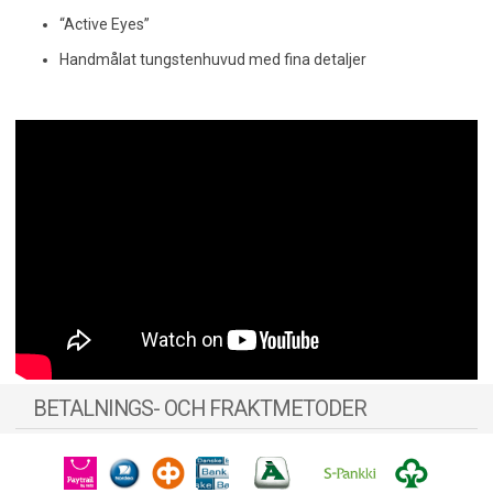
“Active Eyes”
Handmålat tungstenhuvud med fina detaljer
BETALNINGS- OCH FRAKTMETODER