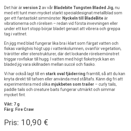
Det här är
version 2
av vår
Bladebite Tungsten Bladed Jig
, nu
med ett tunt men mycket starkt specialdesignat metallblad som
ger ett fantastiskt simmönster.
Nyckeln till BladeBite
är
vibrationerna och rörelsen – redan vid första invevningen eller
under ett kort stopp börjar bladet genast att vibrera och greppa
tag i vattnet.
En jigg med blad fungerar lika bra i klart som färgat vatten och
fiskas vanligtvis högt upp i vattenkolumnen, ovanför vegetation,
trärötter eller stenstrukturer, där det lockande rörelsemönstret
triggar rovfiskar till hugg. I vatten med högt fisketryck kan en
bladed jig vara skillnaden mellan succé och fiasko.
Vi har också lagt till en
stark oval fjäderring
framtill, så att du kan
knyta direkt till tafsen eller använda med ståltafs. Känn dig fri att
experimentera med olika
mjukbeten som trailer
– curly tails,
paddle tails och creature baits fungerar utmärkt och simmar
mycket fint.
Vikt: 7 g
Färg: Fire Craw
10,90
€
Pris: