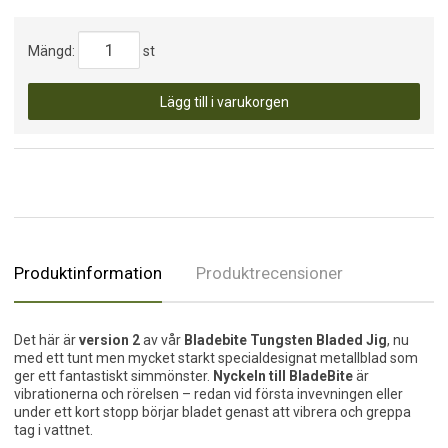
Mängd:
st
Lägg till i varukorgen
Produktinformation
Produktrecensioner
Det här är
version 2
av vår
Bladebite Tungsten Bladed Jig
, nu
med ett tunt men mycket starkt specialdesignat metallblad som
ger ett fantastiskt simmönster.
Nyckeln till BladeBite
är
vibrationerna och rörelsen – redan vid första invevningen eller
under ett kort stopp börjar bladet genast att vibrera och greppa
tag i vattnet.