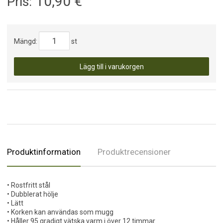
10,90
€
Pris:
Mängd:
st
Lägg till i varukorgen
Produktinformation
Produktrecensioner
• Rostfritt stål
• Dubblerat hölje
• Lätt
• Korken kan användas som mugg
• Håller 95 gradigt vätska varm i över 12 timmar.